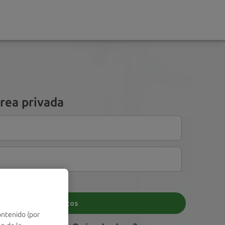
rea privada
ontenido (por