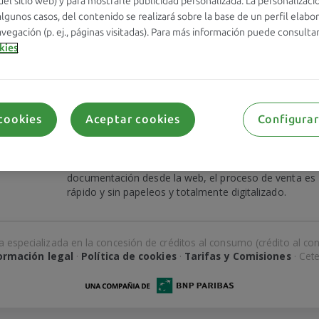
¿Has o
el sitio web) y para mostrarle publicidad personalizada. La personalizaci
algunos casos, del contenido se realizará sobre la base de un perfil elabor
vegación (p. ej., páginas visitadas). Para más información puede consulta
okies
cookies
Aceptar cookies
Configurar
Olvídate del papeleo: todo se hace
digitalmente
s
ediata
Gracias a la firma digital y a la subida de
documentación desde la web, el proceso de venta es
rápido y sin papeleos y totalmente digitalizado.
 especializada en la concesión de créditos al consumo (crédito al cons
ormación legal
·
Política de cookies
·
Tarifas y Comisiones
· Cet