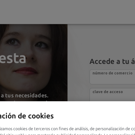
esta
Accede a tu á
número de comercio
clave de acceso
 a tus necesidades.
cer más tu comercio.
ación de cookies
zamos cookies de terceros con fines de análisis, de personalización de c