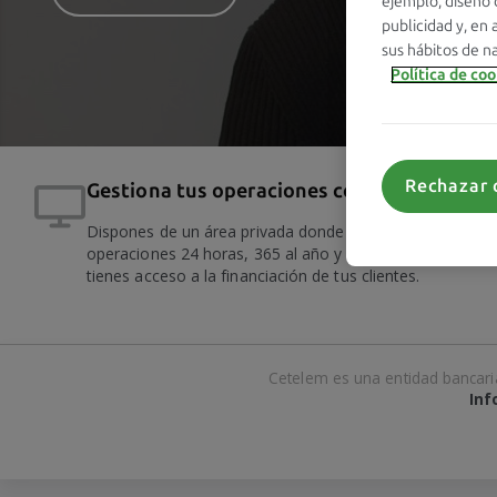
ejemplo, diseño d
publicidad y, en 
sus hábitos de na
Política de co
Rechazar 
Gestiona tus operaciones cómodamente
Dispones de un área privada donde puedes gestionar tu
operaciones 24 horas, 365 al año y de forma fácil e inm
tienes acceso a la financiación de tus clientes.
Cetelem es una entidad bancaria
Inf