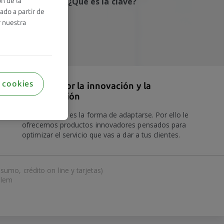
lvidado tu clave?
¿Qué es la clave?
ón de la
ado a partir de
r nuestra
 cookies
Apuesta por la innovación y la
digitalización
La innovación es la forma de adaptarse. Por ello le
ofrecemos productos innovadores pensados para
optimizar el servicio que vas a dar a tus clientes.
umo, crédito on line y tarjetas)
elem